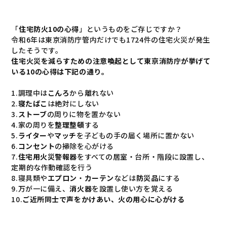
「
住宅防火10の心得
」というものをご存じですか？
令和6年は東京消防庁管内だけでも1724件の住宅火災が発生
したそうです。
住宅火災を減らすための注意喚起として東京消防庁が挙げて
いる10の心得は下記の通り。
1.調理中は
こんろ
から離れない
2.
寝たばこ
は絶対にしない
3.
ストーブ
の周りに物を置かない
4.家の周りを
整理整頓
する
5.
ライター
や
マッチ
を子どもの手の届く場所に置かない
6.
コンセント
の掃除を心がける
7.
住宅用火災警報器
をすべての居室・台所・階段に設置し、
定期的な作動確認を行う
8.寝具類や
エプロン
・
カーテン
などは
防災品
にする
9.万が一に備え、
消火器
を設置し使い方を覚える
10.
ご近所同士で声をかけあい、火の用心に心がける